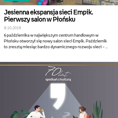
Jesienna ekspansja sieci Empik.
Pierwszy salon w Płońsku
8.10.2018
6 października w największym centrum handlowym w
Płońsku otworzył się nowy salon sieci Empik. Październik
to zresztą miesiąc bardzo dynamicznego rozwoju sieci – w
całej Polsce zostanie otwartych aż 8 nowych salonów.
Płoński Empik Arena ma powierzchnię 244 metrów
kwadrato...