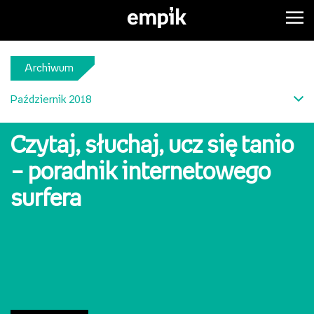
Archiwum
Październik 2018
Czytaj, słuchaj, ucz się tanio
– poradnik internetowego
surfera