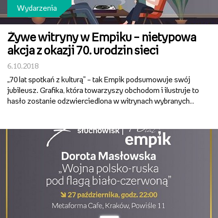
Wydarzenia
Żywe witryny w Empiku – nietypowa
akcja z okazji 70. urodzin sieci
6.10.2018
„70 lat spotkań z kulturą” – tak Empik podsumowuje swój
jubileusz. Grafika, która towarzyszy obchodom i ilustruje to
hasło zostanie odzwierciedlona w witrynach wybranych
salonów. Okna wystawowe nawiązujące do wystroju
czytelni i kawiarni w dawnych Klubach MPiK, pojawią s...