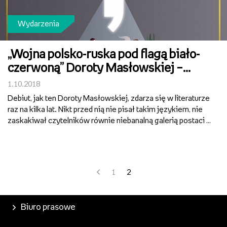
Wydarzenia
„Wojna polsko-ruska pod flagą biało-
czerwoną” Doroty Masłowskiej –
słuchowisko Metaforma Cafe
1.10.2018
Debiut, jak ten Doroty Masłowskiej, zdarza się w literaturze
raz na kilka lat. Nikt przed nią nie pisał takim językiem, nie
zaskakiwał czytelników równie niebanalną galerią postaci i
fabułą. To co sprawiło, że „Wojna polsko-ruska pod flagą
biało-czerwoną” trafiła do lite...
1
2
Biuro prasowe