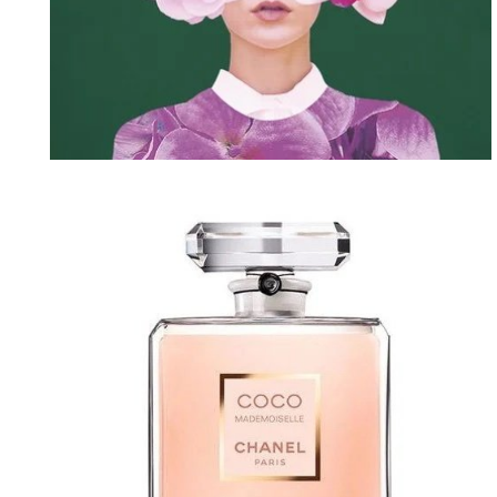
Czuła przewodniczka. Kobieca droga do
siebie, 25,77 zł.jpg
Pobierz