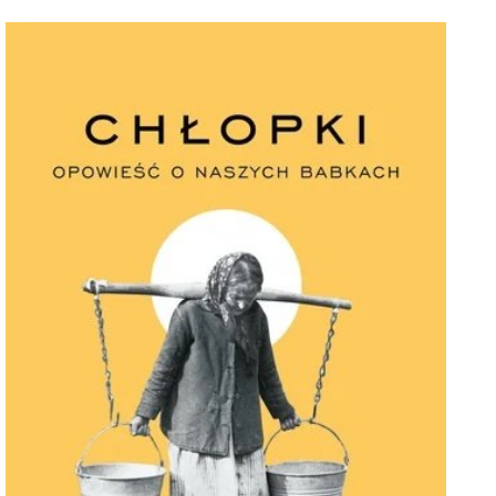
eKarta prezentowa Empik- Dzień Kobiet.jpg
Pobierz