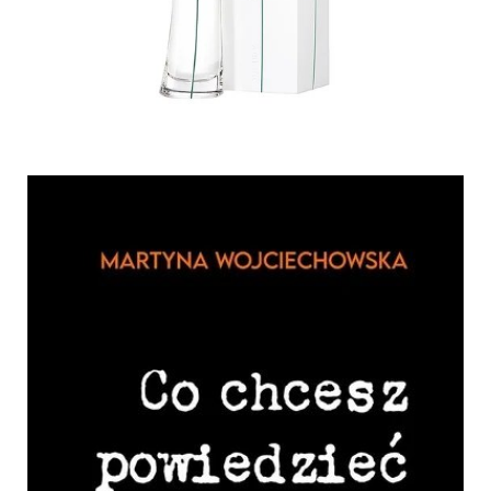
enzo, Flower by Kenzo, woda perfumowana,
30 ml, 152,60 zł.jpg
Pobierz