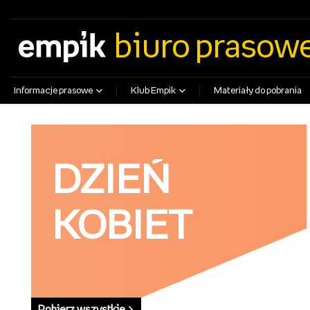
empik.com
empikfoto.pl
empikbilety.pl
EmpikGO
biuro prasow
Informacje prasowe
Klub Empik
Materiały do pobrania
DZIEŃ
KOBIET
Pobierz wszystkie