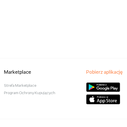
Wojna nie ma w sobie nic z kobiety, 24,68
zł.jpg
Pobierz
Marketplace
Pobierz aplikację
Strefa Marketplace
Program Ochrony Kupujących