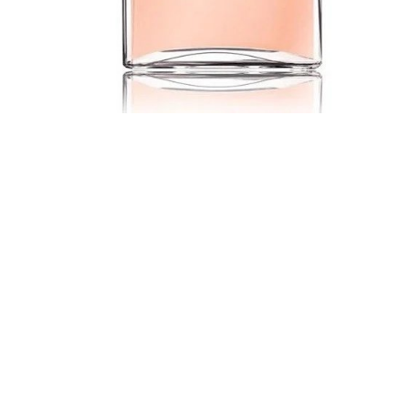
Chanel, Coco Mademoiselle, woda
perfumowana, 35 ml, 397 zł.jpg
Pobierz