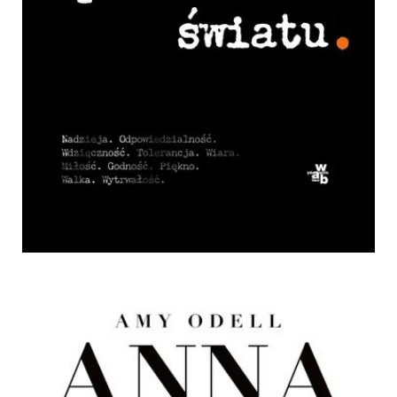
Co chcesz powiedzieć światu, 31,95 zł.jpg
Pobierz