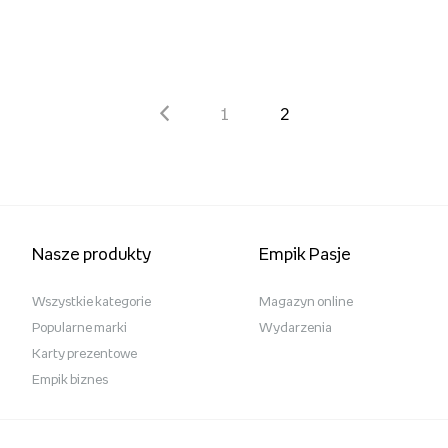
Anna Wintour. Biografia, 36,61 zł.jpg
Pobierz
1
2
Nasze produkty
Empik Pasje
Wszystkie kategorie
Magazyn online
Popularne marki
Wydarzenia
Karty prezentowe
Empik biznes