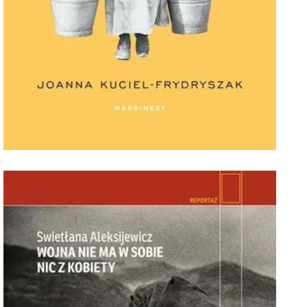
Chłopki. Opowieść o naszych babkach, 39,67
zł.jpg
Pobierz