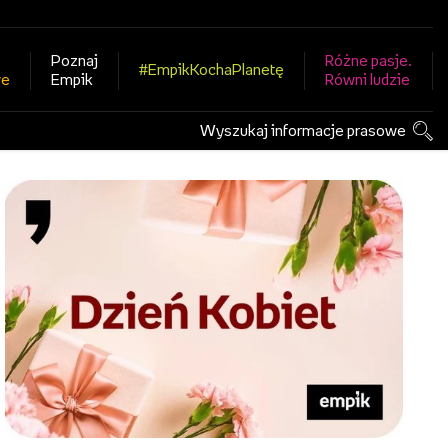
Poznaj
Różne pasje.
#EmpikKochaPlanetę
we
Empik
Równi ludzie
Wyszukaj informacje prasowe