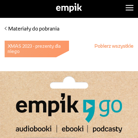
Materiały do pobrania
XMAS 2023 - prezenty dla
Pobierz wszystkie
niego