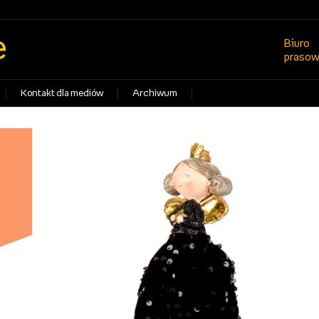
e
Biuro
praso
Kontakt dla mediów
Archiwum