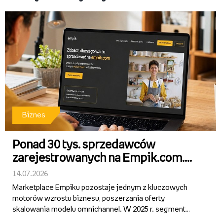
Biznes
Ponad 30 tys. sprzedawców
zarejestrowanych na Empik.com.
Sprzedaż na marketplace rośnie
14.07.2026
ponad 40 proc. r/r.
Marketplace Empiku pozostaje jednym z kluczowych
motorów wzrostu biznesu, poszerzania oferty
skalowania modelu omnichannel. W 2025 r. segment
wygenerował ponad 1 mld zł GMV, notując ok. 40-proc.