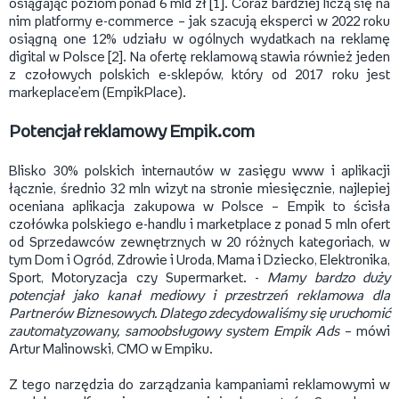
osiągając poziom ponad 6 mld zł [1]. Coraz bardziej liczą się na
nim platformy e-commerce – jak szacują eksperci w 2022 roku
osiągną one 12% udziału w ogólnych wydatkach na reklamę
digital w Polsce [2]. Na ofertę reklamową stawia również jeden
z czołowych polskich e-sklepów, który od 2017 roku jest
markeplace’em (EmpikPlace).
Potencjał reklamowy Empik.com
Blisko 30% polskich internautów w zasięgu www i aplikacji
łącznie, średnio 32 mln wizyt na stronie miesięcznie, najlepiej
oceniana aplikacja zakupowa w Polsce – Empik to ścisła
czołówka polskiego e-handlu i marketplace z ponad 5 mln ofert
od Sprzedawców zewnętrznych w 20 różnych kategoriach, w
tym Dom i Ogród, Zdrowie i Uroda, Mama i Dziecko, Elektronika,
Sport, Motoryzacja czy Supermarket. -
Mamy bardzo duży
potencjał jako kanał mediowy i przestrzeń reklamowa dla
Partnerów Biznesowych. Dlatego zdecydowaliśmy się uruchomić
zautomatyzowany, samoobsługowy system Empik Ads
– mówi
Artur Malinowski, CMO w Empiku.
Z tego narzędzia do zarządzania kampaniami reklamowymi w