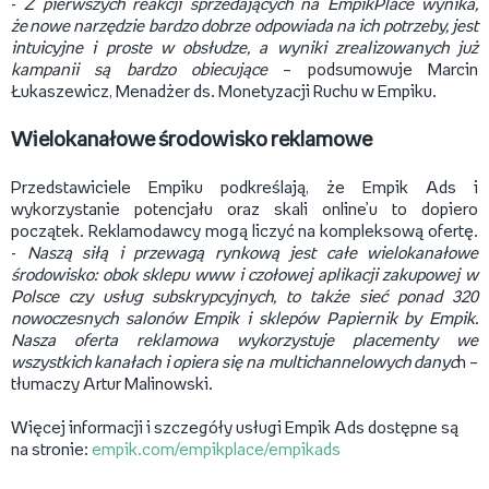
-
Z pierwszych reakcji sprzedających na EmpikPlace wynika,
że nowe narzędzie bardzo dobrze odpowiada na ich potrzeby, jest
intuicyjne i proste w obsłudze, a wyniki zrealizowanych już
kampanii są bardzo obiecujące
– podsumowuje Marcin
Łukaszewicz, Menadżer ds. Monetyzacji Ruchu w Empiku.
Wielokanałowe środowisko reklamowe
Przedstawiciele Empiku podkreślają, że Empik Ads i
wykorzystanie potencjału oraz skali online’u to dopiero
początek. Reklamodawcy mogą liczyć na kompleksową ofertę.
-
Naszą siłą i przewagą rynkową jest całe wielokanałowe
środowisko: obok sklepu www i czołowej aplikacji zakupowej w
Polsce czy usług subskrypcyjnych, to także sieć ponad 320
nowoczesnych salonów Empik i sklepów Papiernik by Empik.
Nasza oferta reklamowa wykorzystuje placementy we
wszystkich kanałach i opiera się na multichannelowych danyc
h –
tłumaczy Artur Malinowski.
Więcej informacji i szczegóły usługi Empik Ads dostępne są
na stronie:
empik.com/empikplace/empikads