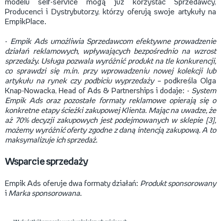
modelu self-service mogą już korzystać Sprzedawcy,
Producenci i Dystrybutorzy, którzy oferują swoje artykuły na
EmpikPlace.
-
Empik Ads umożliwia Sprzedawcom efektywne prowadzenie
działań reklamowych, wpływających bezpośrednio na wzrost
sprzedaży. Usługa pozwala wyróżnić produkt na tle konkurencji,
co sprawdzi się m.in. przy wprowadzeniu nowej kolekcji lub
artykułu na rynek czy podbiciu wyprzedaży
– podkreśla Olga
Knap-Nowacka, Head of Ads & Partnerships i dodaje: -
System
Empik Ads oraz pozostałe formaty reklamowe opierają się o
konkretne etapy ścieżki zakupowej Klienta. Mając na uwadze, że
aż 70% decyzji zakupowych jest podejmowanych w sklepie [3],
możemy wyróżnić oferty zgodne z daną intencją zakupową. A to
maksymalizuje ich sprzedaż.
Wsparcie sprzedaży
Empik Ads oferuje dwa formaty działań:
Produkt sponsorowany
i
Marka sponsorowana
.