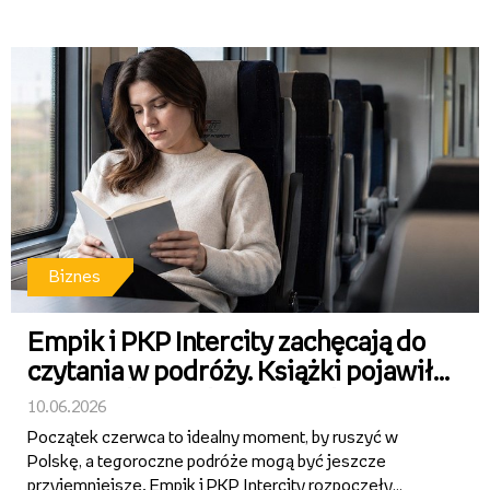
działalności ticketingowej Grupy Empik i wejście w
segment regularnej dystrybucji oraz promocji repertuaru
teatralnego. Bilety na spek...
Biznes
Empik i PKP Intercity zachęcają do
czytania w podróży. Książki pojawiły
się w wybranych pociągach
10.06.2026
Początek czerwca to idealny moment, by ruszyć w
Polskę, a tegoroczne podróże mogą być jeszcze
przyjemniejsze. Empik i PKP Intercity rozpoczęły