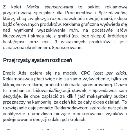
Z kolei
Marka sponsorowana
to pakiet reklamowy
przygotowany specjalnie dla Producentów i Sprzedawców,
którzy chcą zwiększyć rozpoznawalność swojej marki, sklepu
bądź oferowanych produktów. Reklama graficzna wyświetla się
nad wynikami wyszukiwania m.in. na podstawie słów
kluczowych i składa się z grafiki (np. logo sklepu), krótkiego
hasła/opisu oraz min. 3 wskazanych produktów i jest
oznaczona określeniem: Sponsorowane.
Przejrzysty system rozliczeń
Empik Ads opiera się na modelu CPC (
cost per click
).
Reklamodawca płaci więc nie za samo wyświetlenie, tylko za
kliknięcie w reklamę produktu lub marki sponsorowanej. Działa
tu mechanizm bidowania/licytacji stawek – Sprzedawca sam
decyduje, ile chce zapłacić za klik i jaki maksymalny budżet
przeznaczy na kampanię: za dzień lub za cały okres działań. To
rozwiązanie daje ponadto Reklamodawcom szerokie narzędzia
analityczne i umożliwia bieżące monitorowanie wyników i
podejmowanie decyzji o dalszych krokach.