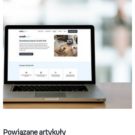
EmpikAds_okładka.jpg
Pobierz
Powiązane artykuły