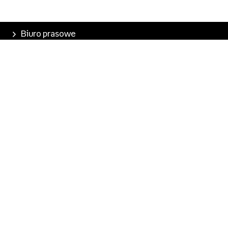
Biuro prasowe
Poznaj Empik
Nasze produkty
Empik Pasje
Marketplace
Pobierz aplikację
Kontakt dla mediów