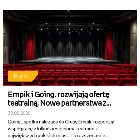
wzrost rok do roku i pozostając najszybciej rosnącą
częścią działalności Gru...
Biznes
Empik i Going. rozwijają ofertę
teatralną. Nowe partnerstwa z
teatrami w całej Polsce
30.06.2026
Going., spółka należąca do Grupy Empik, rozpoczął
współpracę z kilkudziesięcioma teatrami z
największych polskich miast. To rozszerzenie