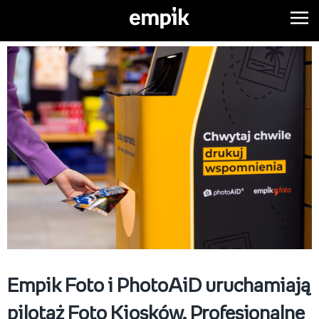
Empik Foto i PhotoAiD uruchamiają
pilotaż Foto Kiosków. Profesjonalne