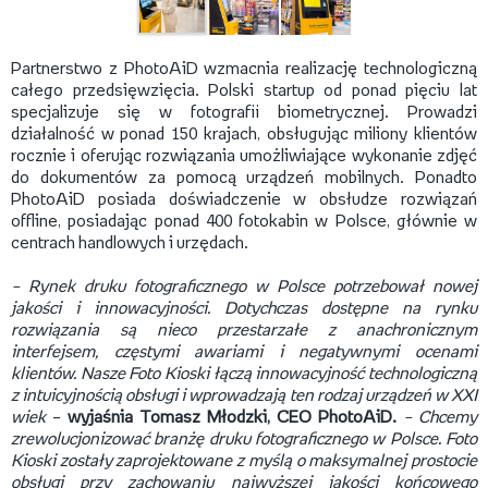
Partnerstwo z PhotoAiD wzmacnia realizację technologiczną
całego przedsięwzięcia. Polski startup od ponad pięciu lat
specjalizuje się w fotografii biometrycznej. Prowadzi
działalność w ponad 150 krajach, obsługując miliony klientów
rocznie i oferując rozwiązania umożliwiające wykonanie zdjęć
do dokumentów za pomocą urządzeń mobilnych. Ponadto
PhotoAiD posiada doświadczenie w obsłudze rozwiązań
offline, posiadając ponad 400 fotokabin w Polsce, głównie w
centrach handlowych i urzędach.
–
Rynek druku fotograficznego w Polsce potrzebował nowej
jakości i innowacyjności. Dotychczas dostępne na rynku
rozwiązania są nieco przestarzałe z anachronicznym
interfejsem, częstymi awariami i negatywnymi ocenami
klientów. Nasze Foto Kioski łączą innowacyjność technologiczną
z intuicyjnością obsługi i wprowadzają ten rodzaj urządzeń w XXI
wiek
–
wyjaśnia Tomasz Młodzki, CEO PhotoAiD.
–
Chcemy
zrewolucjonizować branżę druku fotograficznego w Polsce. Foto
Kioski zostały zaprojektowane z myślą o maksymalnej prostocie
obsługi przy zachowaniu najwyższej jakości końcowego