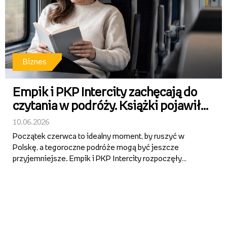
Biznes
Empik i PKP Intercity zachęcają do
czytania w podróży. Książki pojawiły
się w wybranych pociągach
10.06.2026
Początek czerwca to idealny moment, by ruszyć w
Polskę, a tegoroczne podróże mogą być jeszcze
przyjemniejsze. Empik i PKP Intercity rozpoczęły
wspólną akcję, promującą czytanie. Od 8 czerwca w
wybranych pociągach na pasażerów czekają książki,
które umilą czas w trasie. ...