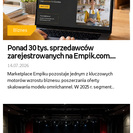
Biznes
Ponad 30 tys. sprzedawców
zarejestrowanych na Empik.com.
Sprzedaż na marketplace rośnie
14.07.2026
ponad 40 proc. r/r.
Marketplace Empiku pozostaje jednym z kluczowych
motorów wzrostu biznesu, poszerzania oferty
skalowania modelu omnichannel. W 2025 r. segment
wygenerował ponad 1 mld zł GMV, notując ok. 40-proc.
wzrost rok do roku i pozostając najszybciej rosnącą
częścią działalności Gru...