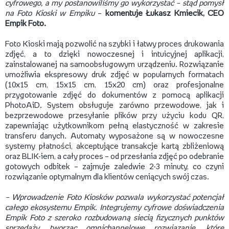
cyfrowego, a my postanowiliśmy go wykorzystać – stąd pomysł
na Foto Kioski w Empiku
–
komentuje Łukasz Kmiecik, CEO
Empik Foto.
Foto Kioski mają pozwolić na szybki i łatwy proces drukowania
zdjęć, a to dzięki nowoczesnej i intuicyjnej aplikacji,
zainstalowanej na samoobsługowym urządzeniu. Rozwiązanie
umożliwia ekspresowy druk zdjęć w popularnych formatach
(10x15 cm, 15x15 cm, 15x20 cm) oraz profesjonalne
przygotowanie zdjęć do dokumentów z pomocą aplikacji
PhotoAiD. System obsługuje zarówno przewodowe, jak i
bezprzewodowe przesyłanie plików przy użyciu kodu QR,
zapewniając użytkownikom pełną elastyczność w zakresie
transferu danych. Automaty wyposażone są w nowoczesne
systemy płatności, akceptujące transakcje kartą zbliżeniową
oraz BLIK-iem, a cały proces – od przesłania zdjęć po odebranie
gotowych odbitek – zajmuje zaledwie 2-3 minuty, co czyni
rozwiązanie optymalnym dla klientów ceniących swój czas.
–
Wprowadzenie Foto Kiosków pozwala wykorzystać potencjał
całego ekosystemu Empik. Integrujemy cyfrowe doświadczenia
Empik Foto z szeroko rozbudowaną siecią fizycznych punktów
sprzedaży, tworząc omnichannelowe rozwiązanie, które