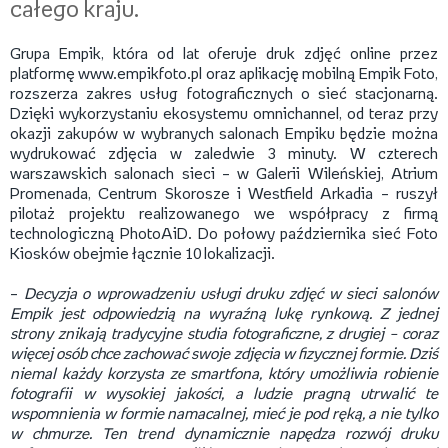
całego kraju.
Grupa Empik, która od lat oferuje druk zdjęć online przez
platformę www.empikfoto.pl oraz aplikację mobilną Empik Foto,
rozszerza zakres usług fotograficznych o sieć stacjonarną.
Dzięki wykorzystaniu ekosystemu omnichannel, od teraz przy
okazji zakupów w wybranych salonach Empiku będzie można
wydrukować zdjęcia w zaledwie 3 minuty. W czterech
warszawskich salonach sieci – w Galerii Wileńskiej, Atrium
Promenada, Centrum Skorosze i Westfield Arkadia – ruszył
pilotaż projektu realizowanego we współpracy z firmą
technologiczną PhotoAiD. Do połowy października sieć Foto
Kiosków obejmie łącznie 10 lokalizacji.
–
Decyzja o wprowadzeniu usługi druku zdjęć w sieci salonów
Empik jest odpowiedzią na wyraźną lukę rynkową. Z jednej
strony znikają tradycyjne studia fotograficzne, z drugiej – coraz
więcej osób chce zachować swoje zdjęcia w fizycznej formie. Dziś
niemal każdy korzysta ze smartfona, który umożliwia robienie
fotografii w wysokiej jakości, a ludzie pragną utrwalić te
wspomnienia w formie namacalnej, mieć je pod ręką, a nie tylko
w chmurze. Ten trend dynamicznie napędza rozwój druku