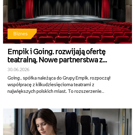
Biznes
Empik i Going. rozwijają ofertę
teatralną. Nowe partnerstwa z
teatrami w całej Polsce
30.06.2026
Going., spółka należąca do Grupy Empik, rozpoczął
współpracę z kilkudziesięcioma teatrami z
największych polskich miast. To rozszerzenie
działalności ticketingowej Grupy Empik i wejście w
segment regularnej dystrybucji oraz promocji repertuaru
teatralnego. Bilety na spek...