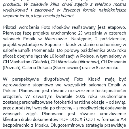
produktu. W zaledwie kilka chwil zdjęcia z telefonu można
wydrukować i zachować w fizycznej formie najpiękniejsze
wspomnienia, a tego oczekują klienci.
Pilotaż wdrożenia Foto Kiosków realizowany jest etapowo.
Pierwszą fazę projektu uruchomiono 23 września w czterech
salonach Empik w Warszawie. Następnie, 2 października,
projekt wystartuje w Sopocie – kiosk zostanie uruchomiony w
salonie Empik Promenada. Do połowy października 2025 roku
pilotaż obejmie łącznie 10 lokalizacji w Polsce, w tym salony w
CH Manhattan (Gdańsk), CH Wroclavia (Wrocław), CH Posnania
(Poznań), Galeria Dekada (Skierniewice) oraz w Szczecinku.
W perspektywie długofalowej Foto Kioski mają być
wprowadzane stopniowo we wszystkich salonach Empik w
Polsce. Planowane jest również rozszerzenie funkcjonalności
urządzeń. W czwartym kwartale 2025 roku uruchomione
zostaną personalizowane fotokartki na różne okazje – od świąt,
przez urodziny i wesela, po chrzciny – z możliwością dodawania
własnych zdjęć. Planowane jest również umożliwienie
klientom druku dokumentów PDF, DOCX i ODT w formacie A4
bezpośrednio z kiosku. Długoterminowa strategia przewiduje