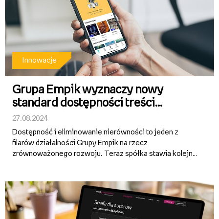
Innowacje
Grupa Empik wyznaczy nowy
standard dostępności treści
cyfrowych. Realizację projektu
27.08.2024
wesprze dofinansowanie od NCBR
Dostępność i eliminowanie nierówności to jeden z
filarów działalności Grupy Empik na rzecz
zrównoważonego rozwoju. Teraz spółka stawia kolejny
ważny krok w strategii ESG i uruchamia innowacyjny
projekt, który wesprze osoby w kryzysie psychicznym,
osoby starsze, niewidome...