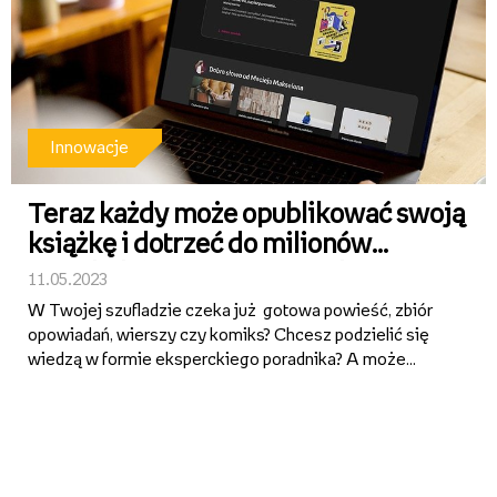
Innowacje
Teraz każdy może opublikować swoją
książkę i dotrzeć do milionów
czytelników. Startuje Empik
11.05.2023
Selfpublishing
W Twojej szufladzie czeka już gotowa powieść, zbiór
opowiadań, wierszy czy komiks? Chcesz podzielić się
wiedzą w formie eksperckiego poradnika? A może
dopiero marzysz o tym, aby przelać pomysły na papier?
Teraz dzięki Empik Selfpublishing każdy może
samodzielnie wydać s...