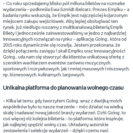
– Co roku sprzedajemy blisko pół miliona biletów na rozmaite
wydarzenia – podkreśla Ewa Szmidt-Belcarz, Prezes Empiku – a
badania rynku wskazują, że Empik jest najczęściej kojarzonym
miejscem zakupu wejściówek. Aby lepiej obsługiwać ten
rynek, już niedługo ruszamy z multikanałową bileterią Empik
Bilety i jednocześnie zainwestowaliśmy w jedno z najbardziej
innowacyjnych rozwiązań na rynku – aplikację Going., która od
2015 roku dynamicznie się rozwija. Jestem przekonana, że
dzięki połączeniu zasięgu i skali Empiku oraz innowacyjności
Going., uda nam się stworzyć dla klientów unikatową ofertę z
szerokim wachlarzem eventów zarówno muzycznych,
sportowych i rozrywkowych, jak i mniej masowych i niszowych,
np. biznesowych, kulinarnych, targowych.
Unikalna platforma do planowania wolnego czasu
– Kilka lat temu, gdy tworzyłem Going. wraz z dwójką moich
wspólników było to nasze marzenie – móc działać na wielką
skalę i nadawać nową jakość branży wydarzeń. Dziś Going. to
coś więcej niż kolejna bileteria – to platforma, która inspiruje,
jak najlepiej spędzić wolny czas. Układamy autorskie
zestawienia i selekcje wydarzeń – dzięki czemu nasi