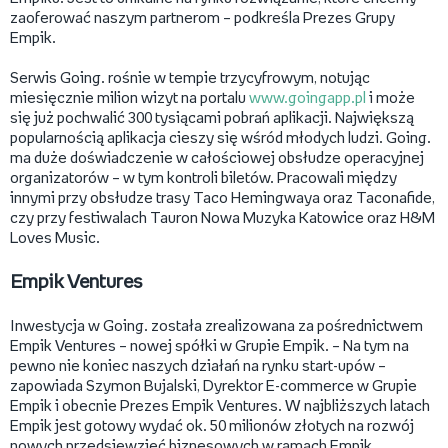
zaoferować naszym partnerom – podkreśla Prezes Grupy
Empik.
Serwis Going. rośnie w tempie trzycyfrowym, notując
miesięcznie milion wizyt na portalu
www.goingapp.pl
i może
się już pochwalić 300 tysiącami pobrań aplikacji. Największą
popularnością aplikacja cieszy się wśród młodych ludzi. Going.
ma duże doświadczenie w całościowej obsłudze operacyjnej
organizatorów – w tym kontroli biletów. Pracowali między
innymi przy obsłudze trasy Taco Hemingwaya oraz Taconafide,
czy przy festiwalach Tauron Nowa Muzyka Katowice oraz H&M
Loves Music.
Empik Ventures
Inwestycja w Going. została zrealizowana za pośrednictwem
Empik Ventures – nowej spółki w Grupie Empik. – Na tym na
pewno nie koniec naszych działań na rynku start-upów –
zapowiada Szymon Bujalski, Dyrektor E-commerce w Grupie
Empik i obecnie Prezes Empik Ventures. W najbliższych latach
Empik jest gotowy wydać ok. 50 milionów złotych na rozwój
nowych przedsięwzięć biznesowych w ramach Empik