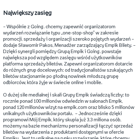
Największy zasięg
– Wspólnie z Going. chcemy zapewnić organizatorom
wydarzeń rozwiązanie typu „one-stop-shop” w zakresie
promocji, sprzedaży i organizacji szeroko pojętych wydarzeń –
dodaje Sławomir Pakos, Menadżer zarządzający Empik Bilety. –
Dzięki synergii pomiędzy Grupą Empik i Going. powstaje
największa pod względem zasięgu wśród użytkowników
platforma sprzedaży biletów. Zapewni organizatorom dotarcie
do różnych grup docelowych: od tradycjonalistów szukających
biletów stacjonarnie po głodną nowinek młodszą grupę
odbiorców, która żyje w świecie online i mobile.
O dużej sile medialnej i skali Grupy Empik świadczą liczby: to
rocznie ponad 100 milionów odwiedzin w salonach Empik,
ponad 120 milionów wizyt na empik.com oraz blisko 5 milionów
unikalnych użytkowników portalu. – Jednocześnie dzięki
programowi Mój Empik, który skupia już 3,3 miliona osób,
możemy na bazie mechanizmu personalizacji łączyć sprzedaż
biletów na wydarzenia z produktami dostępnymi w ofercie
Empiku. Jest to unikalne na rynku rozwiązanie, które chcemy