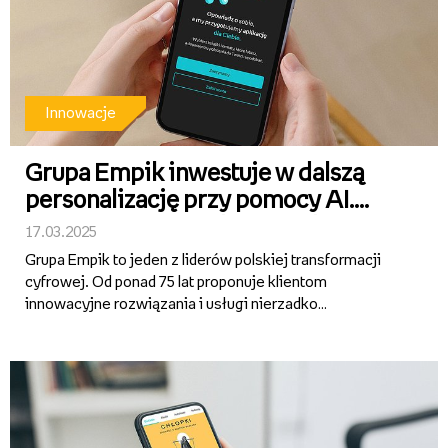
Innowacje
Grupa Empik inwestuje w dalszą
personalizację przy pomocy AI.
Innowacyjny projekt wsparło NCBR
17.03.2025
Grupa Empik to jeden z liderów polskiej transformacji
cyfrowej. Od ponad 75 lat proponuje klientom
innowacyjne rozwiązania i usługi nierzadko
wyprzedzające rynek. Również 2024 rok upłynął pod
znakiem inwestycji w dalszy rozwój technologiczny. To
między innymi pierwszy w ...