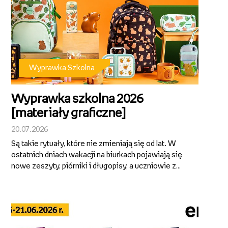
Wyprawka Szkolna
Wyprawka szkolna 2026
[materiały graficzne]
20.07.2026
Są takie rytuały, które nie zmieniają się od lat. W
ostatnich dniach wakacji na biurkach pojawiają się
nowe zeszyty, piórniki i długopisy, a uczniowie z
przejęciem wybierają wzory, kolory i drobiazgi,
które będą im towarzyszyć przez kolejne miesiące.
To właśnie z takich ...