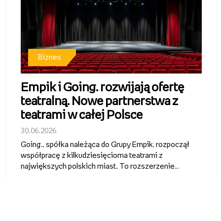
Biznes
Empik i Going. rozwijają ofertę
teatralną. Nowe partnerstwa z
teatrami w całej Polsce
30.06.2026
Going., spółka należąca do Grupy Empik, rozpoczął
współpracę z kilkudziesięcioma teatrami z
największych polskich miast. To rozszerzenie
działalności ticketingowej Grupy Empik i wejście w
segment regularnej dystrybucji oraz promocji
repertuaru teatralnego. Bilety na spek...