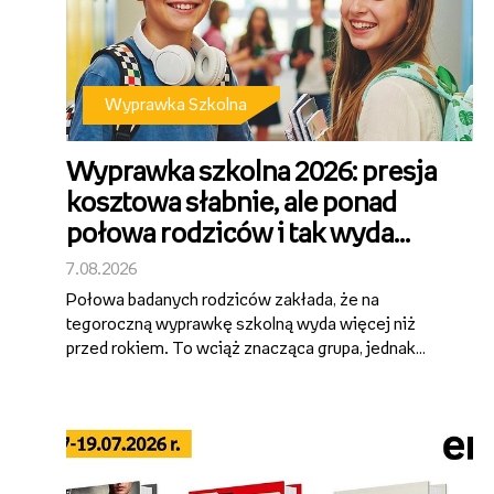
Wyprawka Szkolna
Wyprawka szkolna 2026: presja
kosztowa słabnie, ale ponad
połowa rodziców i tak wyda
więcej niż 500 zł [wyniki badania
7.08.2026
SW Research dla Empiku]
Połowa badanych rodziców zakłada, że na
tegoroczną wyprawkę szkolną wyda więcej niż
przed rokiem. To wciąż znacząca grupa, jednak
wyraźnie mniejsza niż w poprzednich latach – rok
temu podobną deklarację składało 60%
ankietowanych. Przygotowanie dziecka do szkoły
wciąż po...