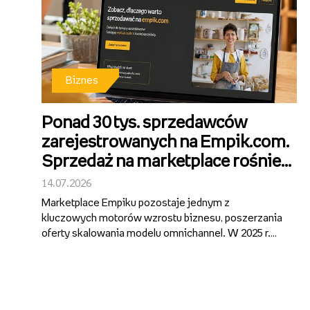
Biznes
Ponad 30 tys. sprzedawców
zarejestrowanych na Empik.com.
Sprzedaż na marketplace rośnie
ponad 40 proc. r/r.
14.07.2026
Marketplace Empiku pozostaje jednym z
kluczowych motorów wzrostu biznesu, poszerzania
oferty skalowania modelu omnichannel. W 2025 r.
segment wygenerował ponad 1 mld zł GMV, notując
ok. 40-proc. wzrost rok do roku i pozostając
najszybciej rosnącą częścią działalności Gru...