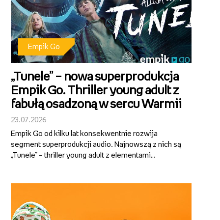
Empik Go
„Tunele” – nowa superprodukcja
Empik Go. Thriller young adult z
fabułą osadzoną w sercu Warmii
23.07.2026
Empik Go od kilku lat konsekwentnie rozwija
segment superprodukcji audio. Najnowszą z nich są
„Tunele” – thriller young adult z elementami
fantastyki, którego autorami są Alicja Sokół i Ihnatii
Mozghunov. Aktorska interpretacja, dopracowana
warstwa dźwiękowa i wciągająca...