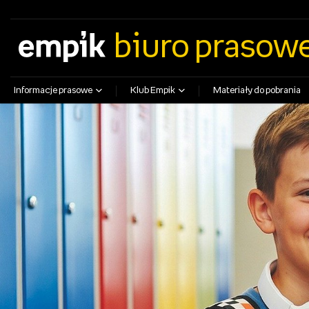
empik.com
empikfoto.pl
empikbilety.pl
EmpikGO
biuro prasow
Informacje prasowe
Klub Empik
Materiały do pobrania