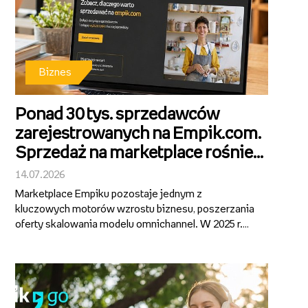
Biznes
Ponad 30 tys. sprzedawców
zarejestrowanych na Empik.com.
Sprzedaż na marketplace rośnie
ponad 40 proc. r/r.
14.07.2026
Marketplace Empiku pozostaje jednym z
kluczowych motorów wzrostu biznesu, poszerzania
oferty skalowania modelu omnichannel. W 2025 r.
segment wygenerował ponad 1 mld zł GMV, notując
ok. 40-proc. wzrost rok do roku i pozostając
najszybciej rosnącą częścią działalności Gru...