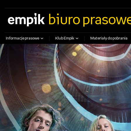
empik.com
empikfoto.pl
empikbilety.pl
EmpikGO
biuro prasow
Informacje prasowe
Klub Empik
Materiały do pobrania