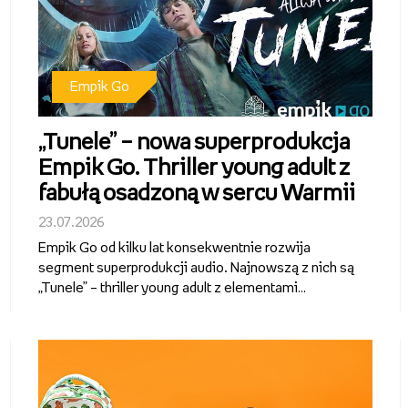
Empik Go
„Tunele” – nowa superprodukcja
Empik Go. Thriller young adult z
fabułą osadzoną w sercu Warmii
23.07.2026
Empik Go od kilku lat konsekwentnie rozwija
segment superprodukcji audio. Najnowszą z nich są
„Tunele” – thriller young adult z elementami
fantastyki, którego autorami są Alicja Sokół i Ihnatii
Mozghunov. Aktorska interpretacja, dopracowana
warstwa dźwiękowa i wciągająca...