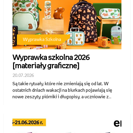
Wyprawka Szkolna
Wyprawka szkolna 2026
[materiały graficzne]
20.07.2026
Są takie rytuały, które nie zmieniają się od lat. W
ostatnich dniach wakacji na biurkach pojawiają się
nowe zeszyty, piórniki i długopisy, a uczniowie z
przejęciem wybierają wzory, kolory i drobiazgi,
które będą im towarzyszyć przez kolejne miesiące.
To właśnie z takich ...