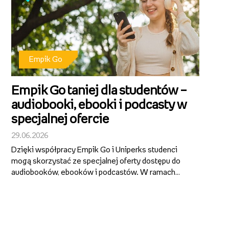
Empik Go
Empik Go taniej dla studentów –
audiobooki, ebooki i podcasty w
specjalnej ofercie
29.06.2026
Dzięki współpracy Empik Go i Uniperks studenci
mogą skorzystać ze specjalnej oferty dostępu do
audiobooków, ebooków i podcastów. W ramach
planu Empik Go Student przez pierwsze 12 miesięcy
abonament kosztuje tylko 9,99 zł miesięcznie.