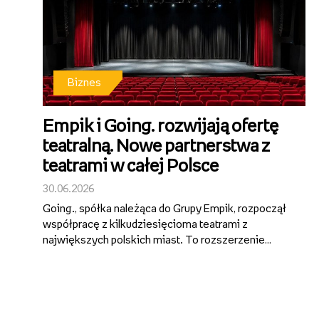
Biznes
Empik i Going. rozwijają ofertę
teatralną. Nowe partnerstwa z
teatrami w całej Polsce
30.06.2026
Going., spółka należąca do Grupy Empik, rozpoczął
współpracę z kilkudziesięcioma teatrami z
największych polskich miast. To rozszerzenie
działalności ticketingowej Grupy Empik i wejście w
segment regularnej dystrybucji oraz promocji
repertuaru teatralnego. Bilety na spek...