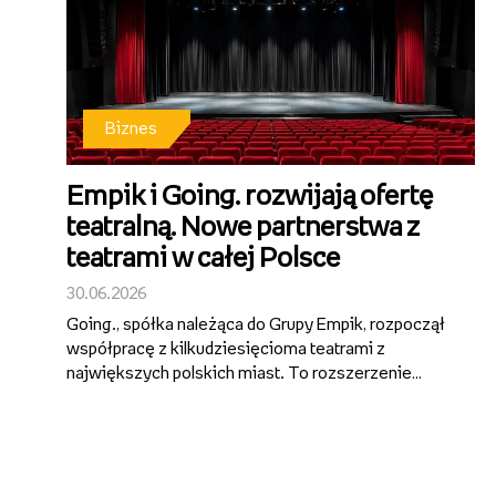
Biznes
Empik i Going. rozwijają ofertę
teatralną. Nowe partnerstwa z
teatrami w całej Polsce
30.06.2026
Going., spółka należąca do Grupy Empik, rozpoczął
współpracę z kilkudziesięcioma teatrami z
największych polskich miast. To rozszerzenie
działalności ticketingowej Grupy Empik i wejście w
segment regularnej dystrybucji oraz promocji
repertuaru teatralnego. Bilety na spek...