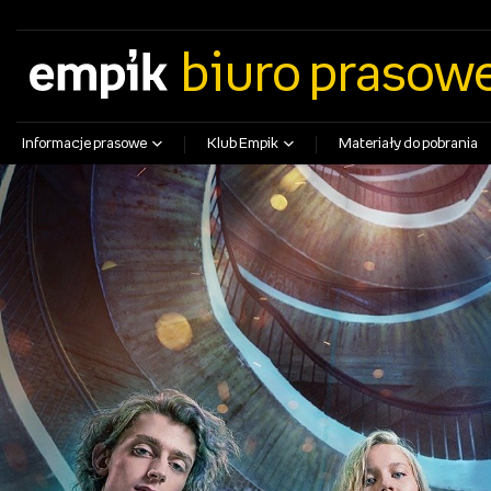
empik.com
empikfoto.pl
empikbilety.pl
EmpikGO
biuro prasow
Informacje prasowe
Klub Empik
Materiały do pobrania