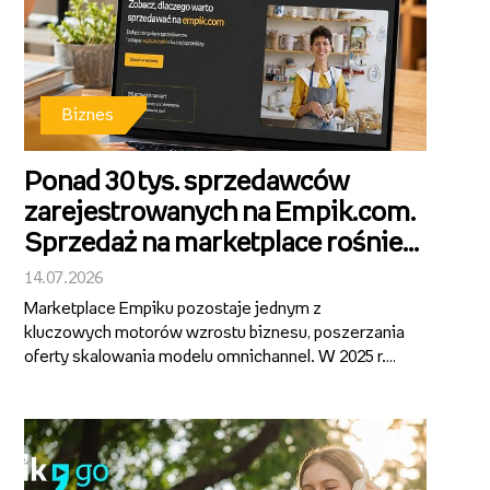
Biznes
Ponad 30 tys. sprzedawców
zarejestrowanych na Empik.com.
Sprzedaż na marketplace rośnie
ponad 40 proc. r/r.
14.07.2026
Marketplace Empiku pozostaje jednym z
kluczowych motorów wzrostu biznesu, poszerzania
oferty skalowania modelu omnichannel. W 2025 r.
segment wygenerował ponad 1 mld zł GMV, notując
ok. 40-proc. wzrost rok do roku i pozostając
najszybciej rosnącą częścią działalności Gru...