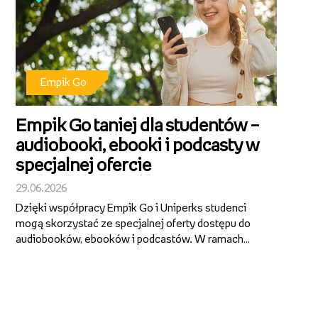
Empik Go
Empik Go taniej dla studentów –
audiobooki, ebooki i podcasty w
specjalnej ofercie
29.06.2026
Dzięki współpracy Empik Go i Uniperks studenci
mogą skorzystać ze specjalnej oferty dostępu do
audiobooków, ebooków i podcastów. W ramach
planu Empik Go Student przez pierwsze 12 miesięcy
abonament kosztuje tylko 9,99 zł miesięcznie.