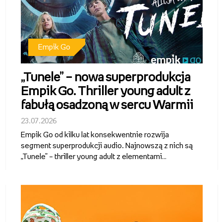
Empik Go
„Tunele” – nowa superprodukcja
Empik Go. Thriller young adult z
fabułą osadzoną w sercu Warmii
23.07.2026
Empik Go od kilku lat konsekwentnie rozwija
segment superprodukcji audio. Najnowszą z nich są
„Tunele” – thriller young adult z elementami
fantastyki, którego autorami są Alicja Sokół i Ihnatii
Mozghunov. Aktorska interpretacja, dopracowana
warstwa dźwiękowa i wciągająca...