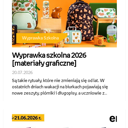
Wyprawka Szkolna
Wyprawka szkolna 2026
[materiały graficzne]
20.07.2026
Są takie rytuały, które nie zmieniają się od lat. W
ostatnich dniach wakacji na biurkach pojawiają się
nowe zeszyty, piórniki i długopisy, a uczniowie z
przejęciem wybierają wzory, kolory i drobiazgi,
które będą im towarzyszyć przez kolejne miesiące.
To właśnie z takich ...