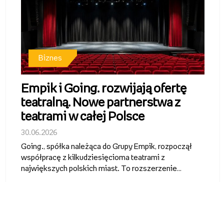
Biznes
Empik i Going. rozwijają ofertę
teatralną. Nowe partnerstwa z
teatrami w całej Polsce
30.06.2026
Going., spółka należąca do Grupy Empik, rozpoczął
współpracę z kilkudziesięcioma teatrami z
największych polskich miast. To rozszerzenie
działalności ticketingowej Grupy Empik i wejście w
segment regularnej dystrybucji oraz promocji
repertuaru teatralnego. Bilety na spek...