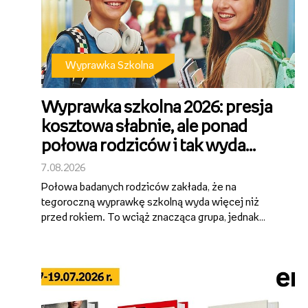
Wyprawka Szkolna
Wyprawka szkolna 2026: presja
kosztowa słabnie, ale ponad
połowa rodziców i tak wyda
więcej niż 500 zł [wyniki badania
7.08.2026
SW Research dla Empiku]
Połowa badanych rodziców zakłada, że na
tegoroczną wyprawkę szkolną wyda więcej niż
przed rokiem. To wciąż znacząca grupa, jednak
wyraźnie mniejsza niż w poprzednich latach – rok
temu podobną deklarację składało 60%
ankietowanych. Przygotowanie dziecka do szkoły
wciąż po...