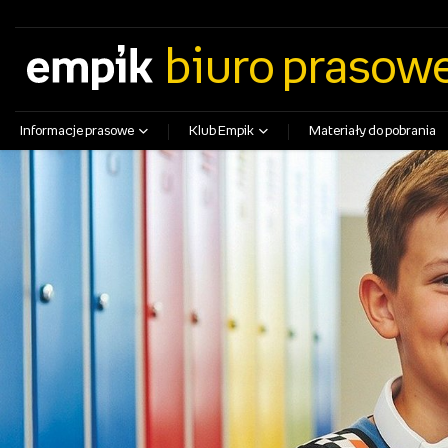
empik.com
empikfoto.pl
empikbilety.pl
EmpikGO
biuro prasow
Informacje prasowe
Klub Empik
Materiały do pobrania