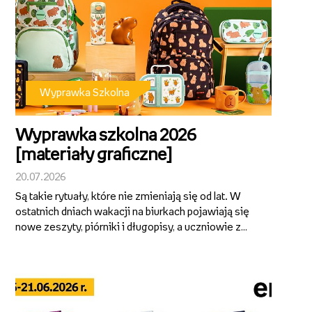
Wyprawka Szkolna
Wyprawka szkolna 2026
[materiały graficzne]
20.07.2026
Są takie rytuały, które nie zmieniają się od lat. W
ostatnich dniach wakacji na biurkach pojawiają się
nowe zeszyty, piórniki i długopisy, a uczniowie z
przejęciem wybierają wzory, kolory i drobiazgi,
które będą im towarzyszyć przez kolejne miesiące.
To właśnie z takich ...