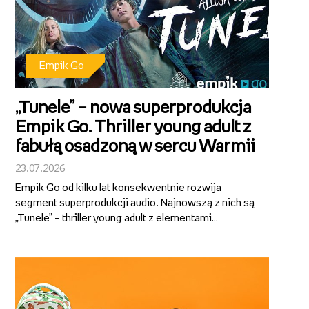
Empik Go
„Tunele” – nowa superprodukcja
Empik Go. Thriller young adult z
fabułą osadzoną w sercu Warmii
23.07.2026
Empik Go od kilku lat konsekwentnie rozwija
segment superprodukcji audio. Najnowszą z nich są
„Tunele” – thriller young adult z elementami
fantastyki, którego autorami są Alicja Sokół i Ihnatii
Mozghunov. Aktorska interpretacja, dopracowana
warstwa dźwiękowa i wciągająca...