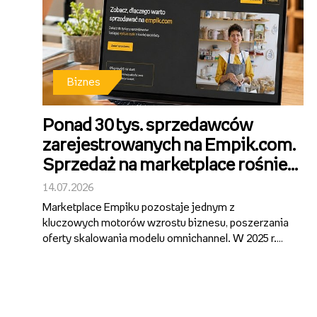
Biznes
Ponad 30 tys. sprzedawców
zarejestrowanych na Empik.com.
Sprzedaż na marketplace rośnie
ponad 40 proc. r/r.
14.07.2026
Marketplace Empiku pozostaje jednym z
kluczowych motorów wzrostu biznesu, poszerzania
oferty skalowania modelu omnichannel. W 2025 r.
segment wygenerował ponad 1 mld zł GMV, notując
ok. 40-proc. wzrost rok do roku i pozostając
najszybciej rosnącą częścią działalności Gru...