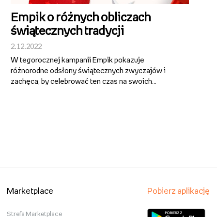
Empik o różnych obliczach
świątecznych tradycji
2.12.2022
W tegorocznej kampanii Empik pokazuje
różnorodne odsłony świątecznych zwyczajów i
zachęca, by celebrować ten czas na swoich
zasadach. Marka podkreśla, że jako prezentowy
ekspert pomoże znaleźć „wszystko w temacie
prezentów” – od tysięcy pomysłów na upominki, po
dekoracje...
Marketplace
Pobierz aplikację
Strefa Marketplace