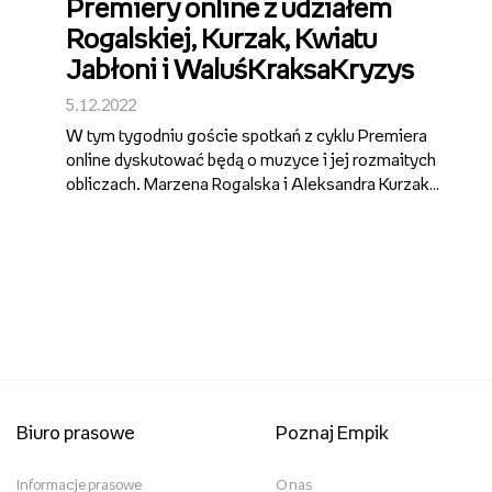
Premiery online z udziałem
Rogalskiej, Kurzak, Kwiatu
Jabłoni i WaluśKraksaKryzys
5.12.2022
W tym tygodniu goście spotkań z cyklu Premiera
online dyskutować będą o muzyce i jej rozmaitych
obliczach. Marzena Rogalska i Aleksandra Kurzak
opowiedzą o książce „Dobrissimo! Opera od kuchni”,
która zrodziła się ze wspólnej miłości do opery i
dobrego jedzenia. Natomias...
Biuro prasowe
Poznaj Empik
Informacje prasowe
O nas