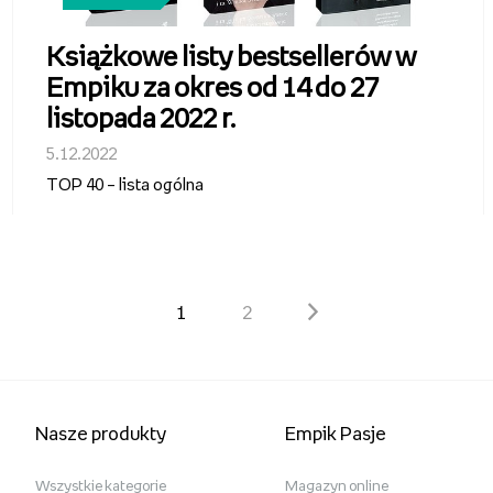
Książkowe listy bestsellerów w
Empiku za okres od 14 do 27
listopada 2022 r.
5.12.2022
TOP 40 – lista ogólna
1
2
Nasze produkty
Empik Pasje
Wszystkie kategorie
Magazyn online