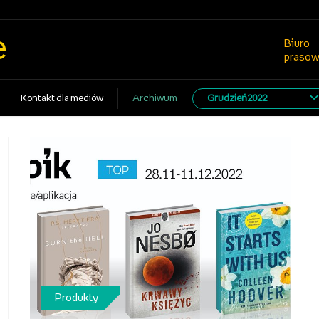
e
Biuro
praso
Kontakt dla mediów
Archiwum
Grudzień2022
Produkty