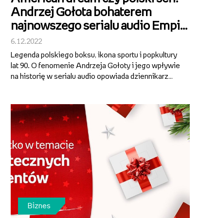
Andrzej Gołota bohaterem
najnowszego serialu audio Empik
Go
6.12.2022
Legenda polskiego boksu, ikona sportu i popkultury
lat 90. O fenomenie Andrzeja Gołoty i jego wpływie
na historię w serialu audio opowiada dziennikarz
Kacper Bartosiak wraz z zaproszonymi gośćmi. To
pierwsza tego typu publikacja. Premiera „Gołota.
Polski sen” 6 grudnia w...
Biznes