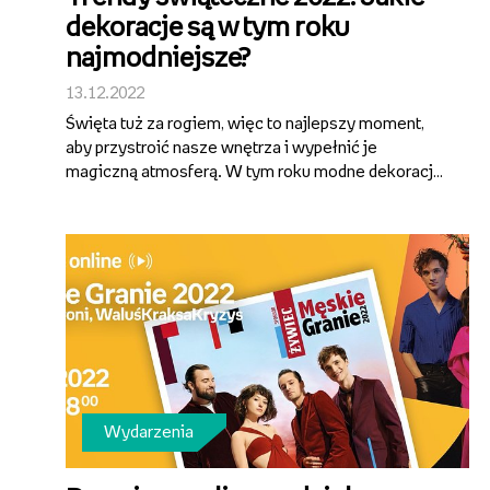
dekoracje są w tym roku
najmodniejsze?
13.12.2022
Święta tuż za rogiem, więc to najlepszy moment,
aby przystroić nasze wnętrza i wypełnić je
magiczną atmosferą. W tym roku modne dekoracje
utrzymane są w trzech wiodących stylistykach:
Modern Traditional Christmas, Shabby Chic i White
Christmas. Jakie motywy i barwy ciesz...
Wydarzenia