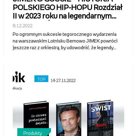
POLSKIEGO HIP-HOPU Rozdział
II w 2023 roku na legendarnym
Stadionie Śląskim!
8.12.2022
Po ogromnym sukcesie tegorocznego wydarzenia
na warszawskim Lotnisku Bemowo JIMEK powróci
jeszcze raz z orkiestrą, by udowodnić, że legendy
polskiego rapu i jego nowi idole mogą odsunąć na
bok podziały i stworzyć widowisko, jakiego fani
jeszcze nie widzieli. W 2023 roku ...
Produkty