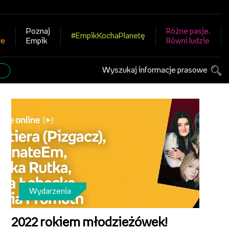
Poznaj
Różne pasje.
#EmpikKochaPlanetę
we
Empik
Równi ludzie
Wyszukaj informacje prasowe
Wydarzenia
2022 rokiem młodzieżówek!