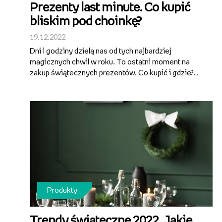
Prezenty last minute. Co kupić
bliskim pod choinkę?
19.12.2022
Dni i godziny dzielą nas od tych najbardziej
magicznych chwil w roku. To ostatni moment na
zakup świątecznych prezentów. Co kupić i gdzie?
Inspiracji na prezenty last minute w ostatnim
przedświątecznym tygodniu dostarcza Empik.
Produkty
Trendy świąteczne 2022. Jakie