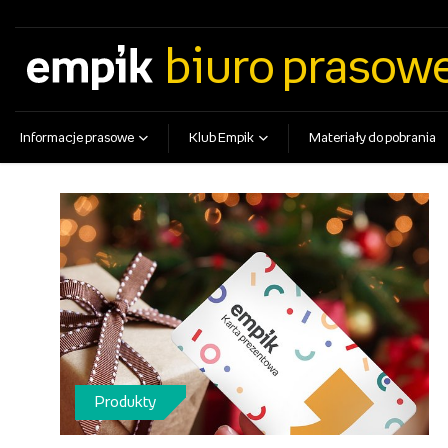
empik.com
empikfoto.pl
empikbilety.pl
EmpikGO
biuro prasow
Informacje prasowe
Klub Empik
Materiały do pobrania
Produkty