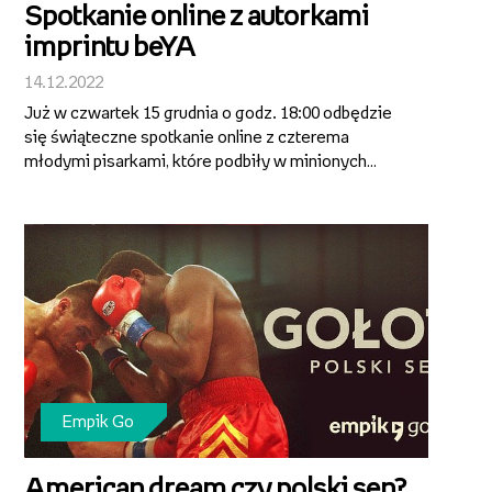
Spotkanie online z autorkami
imprintu beYA
14.12.2022
Już w czwartek 15 grudnia o godz. 18:00 odbędzie
się świąteczne spotkanie online z czterema
młodymi pisarkami, które podbiły w minionych
miesiącach rynek wydawniczy. W wydarzeniu pod
hasłem „2022 rokiem młodzieżówek! Autorki beYA
o tym, że marzenia się spełniają” wezmą u...
Empik Go
American dream czy polski sen?