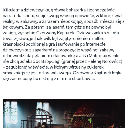
Kilkuletnia dziewczynka, główna bohaterka i jednocześnie
narratorka spotu, snuje swoją własną opowieść, w której świat
realny, w zabawny, a zarazem niepokojący sposób, miesza się z
bajkowym. Za górami, za lasami, tam gdzie na pewno był
zasięg, żył sobie Czerwony Kapturek. Dziewczynka szukała
towarzystwa, jednak wilk był zajęty robieniem selfie,
krasnoludki pochłonęła gra i surfowanie po internecie,
dziewczynka z zapałkami na propozycję wspólnej zabawy
odpowiedziała pytaniem o ładowarkę a Jaś i Małgosia wcale
nie chcą uciekać od Baby-Jagi (granej przez Helenę Norowicz)
– zagubionej w świecie, w którym wirtualny cukierek
smaczniejszy jest od prawdziwego. Czerwony Kapturek błąka
się zasmucony, bo nikt się z nim nie chce bawić.