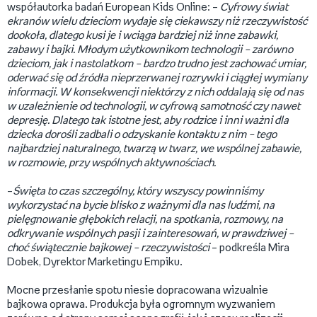
współautorka badań European Kids Online: –
Cyfrowy świat
ekranów wielu dzieciom wydaje się ciekawszy niż rzeczywistość
dookoła, dlatego kusi je i wciąga bardziej niż inne zabawki,
zabawy i bajki. Młodym użytkownikom technologii – zarówno
dzieciom, jak i nastolatkom – bardzo trudno jest zachować umiar,
oderwać się od źródła nieprzerwanej rozrywki i ciągłej wymiany
informacji. W konsekwencji niektórzy z nich oddalają się od nas
w uzależnienie od technologii, w cyfrową samotność czy nawet
depresję. Dlatego tak istotne jest, aby rodzice i inni ważni dla
dziecka dorośli zadbali o odzyskanie kontaktu z nim – tego
najbardziej naturalnego, twarzą w twarz, we wspólnej zabawie,
w rozmowie, przy wspólnych aktywnościach.
–
Święta to czas szczególny, który wszyscy powinniśmy
wykorzystać na bycie blisko z ważnymi dla nas ludźmi, na
pielęgnowanie głębokich relacji, na spotkania, rozmowy, na
odkrywanie wspólnych pasji i zainteresowań, w prawdziwej –
choć świątecznie bajkowej – rzeczywistości
– podkreśla Mira
Dobek, Dyrektor Marketingu Empiku.
Mocne przesłanie spotu niesie dopracowana wizualnie
bajkowa oprawa. Produkcja była ogromnym wyzwaniem