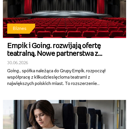
Biznes
Empik i Going. rozwijają ofertę
teatralną. Nowe partnerstwa z
teatrami w całej Polsce
30.06.2026
Going., spółka należąca do Grupy Empik, rozpoczął
współpracę z kilkudziesięcioma teatrami z
największych polskich miast. To rozszerzenie
działalności ticketingowej Grupy Empik i wejście w
segment regularnej dystrybucji oraz promocji repertuaru
teatralnego. Bilety na spek...