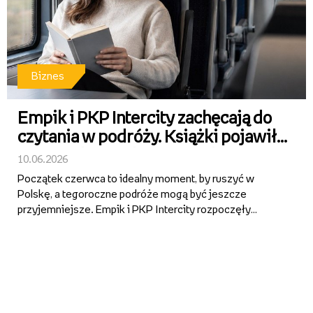
Biznes
Empik i PKP Intercity zachęcają do
czytania w podróży. Książki pojawiły
się w wybranych pociągach
10.06.2026
Początek czerwca to idealny moment, by ruszyć w
Polskę, a tegoroczne podróże mogą być jeszcze
przyjemniejsze. Empik i PKP Intercity rozpoczęły
wspólną akcję, promującą czytanie. Od 8 czerwca w
wybranych pociągach na pasażerów czekają książki,
które umilą czas w trasie. ...