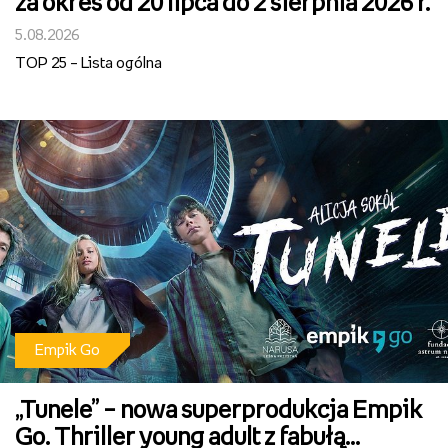
za okres od 20 lipca do 2 sierpnia 2026 r.
5.08.2026
TOP 25 – Lista ogólna
Empik Go
„Tunele” – nowa superprodukcja Empik
Go. Thriller young adult z fabułą