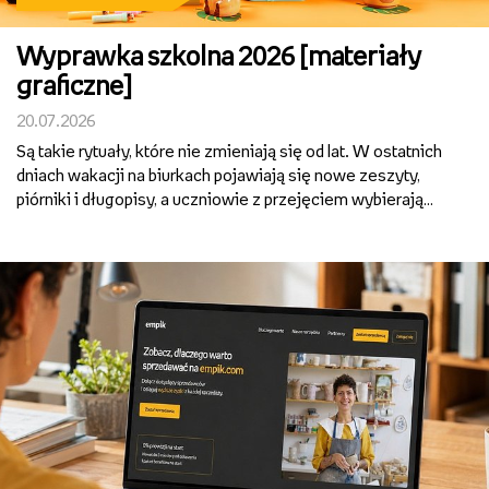
Wyprawka szkolna 2026 [materiały
graficzne]
20.07.2026
Są takie rytuały, które nie zmieniają się od lat. W ostatnich
dniach wakacji na biurkach pojawiają się nowe zeszyty,
piórniki i długopisy, a uczniowie z przejęciem wybierają
wzory, kolory i drobiazgi, które będą im towarzyszyć przez
kolejne miesiące. To właśnie z takich ...