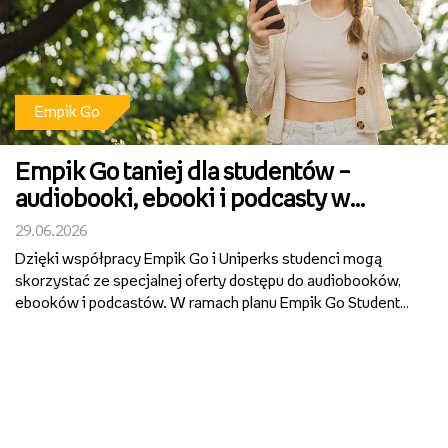
Empik Go
Empik Go taniej dla studentów –
audiobooki, ebooki i podcasty w
specjalnej ofercie
29.06.2026
Dzięki współpracy Empik Go i Uniperks studenci mogą
skorzystać ze specjalnej oferty dostępu do audiobooków,
ebooków i podcastów. W ramach planu Empik Go Student
przez pierwsze 12 miesięcy abonament kosztuje tylko 9,99
zł miesięcznie.