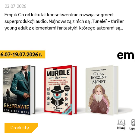
osadzoną w sercu Warmii
23.07.2026
Empik Go od kilku lat konsekwentnie rozwija segment
superprodukcji audio. Najnowszą z nich są „Tunele” – thriller
young adult z elementami fantastyki, którego autorami są
Alicja Sokół i Ihnatii Mozghunov. Aktorska interpretacja,
dopracowana warstwa dźwiękowa i wciągająca...
Produkty