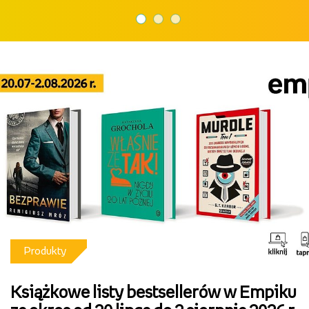
14.07.2026
23.07.2026
20.07.2026
14.07.2026
23.07.2026
Produkty
Książkowe listy bestsellerów w Empiku