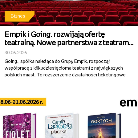
Biznes
Empik i Going. rozwijają ofertę
teatralną. Nowe partnerstwa z teatrami
w całej Polsce
30.06.2026
Going., spółka należąca do Grupy Empik, rozpoczął
współpracę z kilkudziesięcioma teatrami z największych
polskich miast. To rozszerzenie działalności ticketingowej
Grupy Empik i wejście w segment regularnej dystrybucji
oraz promocji repertuaru teatralnego. Bilety na spek...