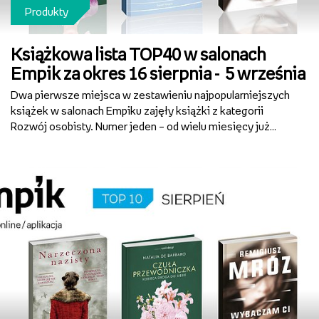
Produkty
Książkowa lista TOP40 w salonach
Empik za okres 16 sierpnia - 5 września
Dwa pierwsze miejsca w zestawieniu najpopularniejszych
książek w salonach Empiku zajęły książki z kategorii
Rozwój osobisty. Numer jeden – od wielu miesięcy już
„Czuła przewodniczka. Kobieca droga do
siebie” (Wydawnictwo Agora) Natalii de Barbaro.