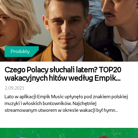
Produkty
Czego Polacy słuchali latem? TOP20
wakacyjnych hitów według Empik
Music
2.09.2021
Lato w aplikacji Empik Music upłynęło pod znakiem polskiej
muzyki i włoskich buntowników. Najchętniej
streamowanym utworem w okresie wakacji był hymn
tegorocznej Orkiestry Męskiego Grania pt. „I Ciebie też,
bardzo” z Darią Zawiałow, Vitem Bambino i Dawidem
Podsiadłą na c...