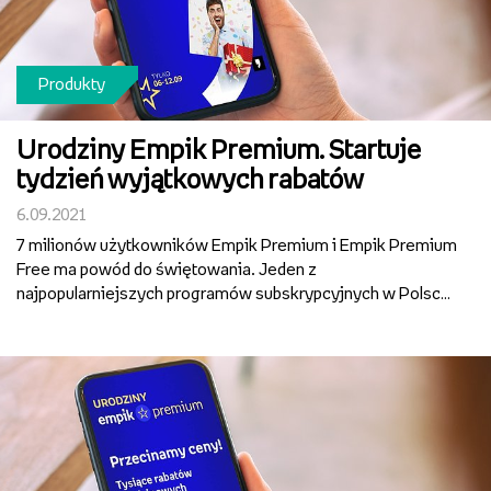
Produkty
Urodziny Empik Premium. Startuje
tydzień wyjątkowych rabatów
6.09.2021
7 milionów użytkowników Empik Premium i Empik Premium
Free ma powód do świętowania. Jeden z
najpopularniejszych programów subskrypcyjnych w Polsce
właśnie obchodzi swoje urodziny. Z tej okazji Empik
przygotował tydzień wyjątkowych ofert, tysiące rabatów i
limitowanych ok...