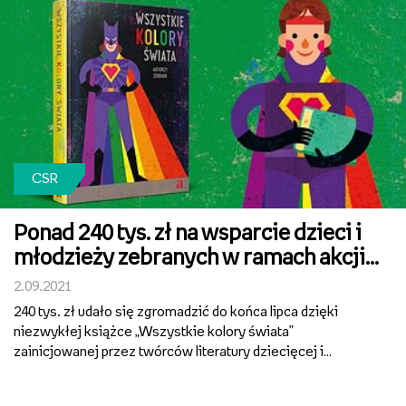
CSR
Ponad 240 tys. zł na wsparcie dzieci i
młodzieży zebranych w ramach akcji
charytatywnej „Wszystkie kolory
2.09.2021
świata"
240 tys. zł udało się zgromadzić do końca lipca dzięki
niezwykłej książce „Wszystkie kolory świata”
zainicjowanej przez twórców literatury dziecięcej i
Wydawnictwo Agora dla dzieci. Środki uzyskane ze
sprzedaży książki-cegiełki przekazane zostały na rzecz