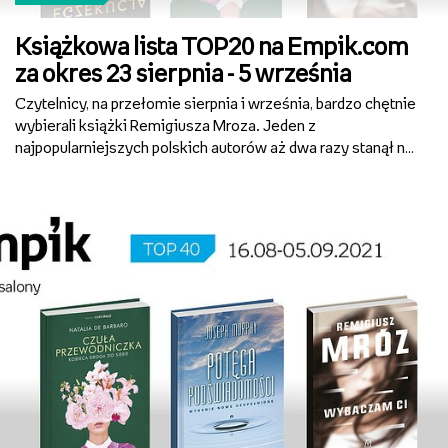
Książkowa lista TOP20 na Empik.com
za okres 23 sierpnia - 5 września
Czytelnicy, na przełomie sierpnia i września, bardzo chętnie
wybierali książki Remigiusza Mroza. Jeden z
najpopularniejszych polskich autorów aż dwa razy stanął na
podium – miejsce pierwsze​ zajęła powieść „Egzekucja”
(Czwarta Strona), na trzecim miejscu zaś „Wybaczam ci...