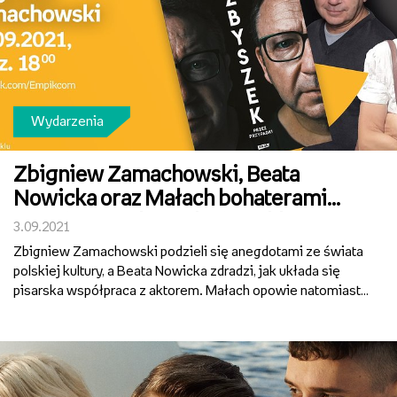
Wydarzenia
Zbigniew Zamachowski, Beata
Nowicka oraz Małach bohaterami
wrześniowych spotkań z cyklu
3.09.2021
Premiera online
Zbigniew Zamachowski podzieli się anegdotami ze świata
polskiej kultury, a Beata Nowicka zdradzi, jak układa się
pisarska współpraca z aktorem. Małach opowie natomiast,
jak wiele zmieniło się od premiery jego ostatniego
solowego krążka. Pierwsze wrześniowe spotkania z cy...