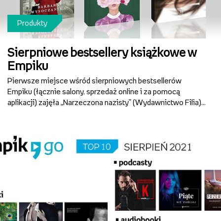
Produkty
Sierpniowe bestsellery książkowe w
Empiku
Pierwsze miejsce wśród sierpniowych bestsellerów
Empiku (łącznie salony, sprzedaż online i za pomocą
aplikacji) zajęła „Narzeczona nazisty” (Wydawnictwo Filia).
Akcja powieści obyczajowej Barbary Wysoczańskiej
rozgrywa się w Niemczech końca lat 30., w których rośnie w
si...