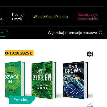
Poznaj
Różne pasje.
#EmpikKochaPlanetę
we
Empik
Równi ludzie
Wyszukaj informacje prasowe
Produkty