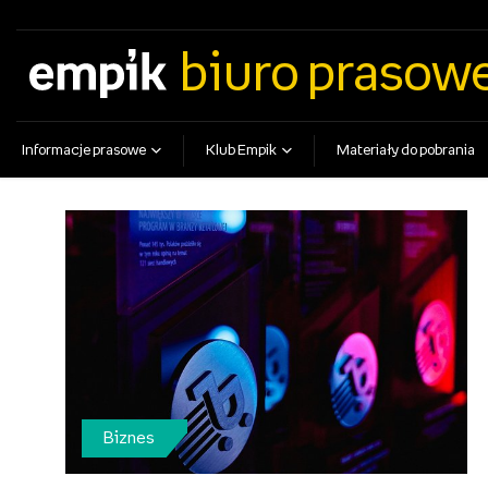
empik.com
empikfoto.pl
empikbilety.pl
EmpikGO
biuro prasow
Informacje prasowe
Klub Empik
Materiały do pobrania
Biznes