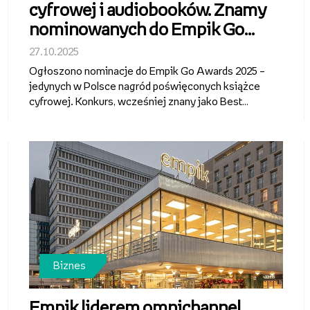
cyfrowej i audiobooków. Znamy
nominowanych do Empik Go
Awards
27.10.2025
Ogłoszono nominacje do Empik Go Awards 2025 –
jedynych w Polsce nagród poświęconych książce
cyfrowej. Konkurs, wcześniej znany jako Best
Audio, w tym roku zyskał nową nazwę i szerszą
formułę – obejmującą nie tylko audiobooki i
słuchowiska, ale też e-booki. To kolejny kro...
Biznes
Empik liderem omnichannel