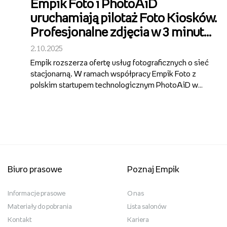
Empik Foto i PhotoAiD
uruchamiają pilotaż Foto Kiosków.
Profesjonalne zdjęcia w 3 minuty
w salonach Empik
2.10.2025
Empik rozszerza ofertę usług fotograficznych o sieć
stacjonarną. W ramach współpracy Empik Foto z
polskim startupem technologicznym PhotoAiD w
salonach sieci staną nowoczesne Foto Kioski –
samoobsługowe automaty do profesjonalnego
druku zdjęć. Pierwsze punkty pojawiły si...
Biuro prasowe
Poznaj Empik
Informacje prasowe
O nas
Materiały do pobrania
Lista salonów
Kontakt
Kariera