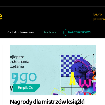
e
Biuro
praso
Kontakt dla mediów
Archiwum
Październik2025
Empik Go
Nagrody dla mistrzów książki