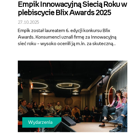
Empik Innowacyjną Siecią Roku w
plebiscycie Blix Awards 2025
27.10.2025
Empik został laureatem 6. edycji konkursu Blix
Awards. Konsumenci uznali firmę za Innowacyjną
sieć roku – wysoko ocenili ją m.in. za skuteczną
realizację kompleksowej strategii i dostarczanie
oferty odpowiadającej ich oczekiwaniom. Gala
wręczenia nagród odbyła się w Wars...
Wydarzenia