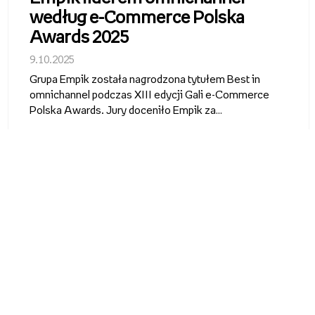
według e-Commerce Polska
Awards 2025
9.10.2025
Grupa Empik została nagrodzona tytułem Best in
omnichannel podczas XIII edycji Gali e-Commerce
Polska Awards. Jury doceniło Empik za
kompleksowe podejście do sprzedaży
omnikanałowej i skuteczne wdrażanie
innowacyjnych rozwiązań łączących zakupy online i
offline.