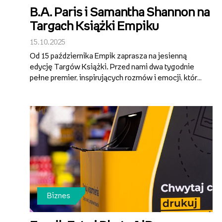
B.A. Paris i Samantha Shannon na
Targach Książki Empiku
15.10.2025
Od 15 października Empik zaprasza na jesienną
edycję Targów Książki. Przed nami dwa tygodnie
pełne premier, inspirujących rozmów i emocji, które
łączą czytelników z autorami w całej Polsce. W
programie znalazło się 10 wydarzeń w
warszawskim Klubie Empik oraz otwarte sesj...
Biznes